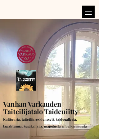
Vanhan Varkauden
Taiteilijatalo Taideniitty
Kulttuuria, taiteilijaresidenssejä, taidegalleria,
tapahtumia, kesäkahvila, majoitusta ja paljon muuta