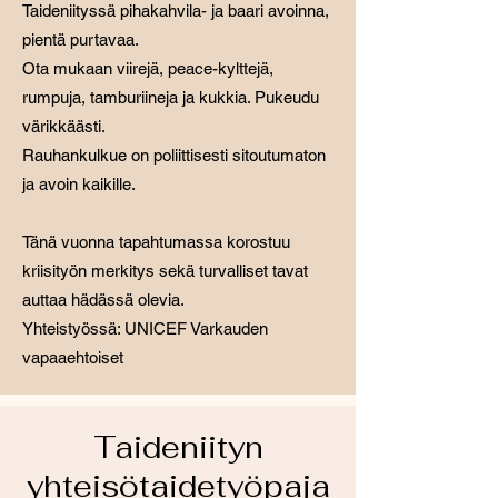
Taideniityssä pihakahvila- ja baari avoinna,
pientä purtavaa.​
Ota mukaan viirejä, peace-kylttejä,
rumpuja, tamburiineja ja kukkia. Pukeudu
värikkäästi. ​
Rauhankulkue on poliittisesti sitoutumaton
ja avoin kaikille.
Tänä vuonna tapahtumassa korostuu
kriisityön merkitys sekä turvalliset tavat
auttaa hädässä olevia.
Yhteistyössä: UNICEF Varkauden
vapaaehtoiset
Taideniityn
yhteisötaidetyöpaja