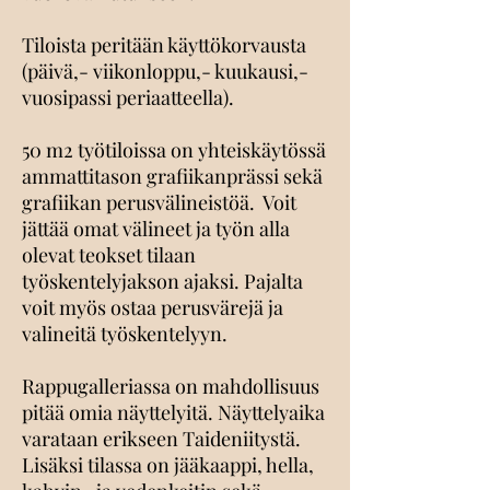
Tiloista peritään käyttökorvausta
(päivä,- viikonloppu,- kuukausi,-
vuosipassi periaatteella).
50 m2 työtiloissa on yhteiskäytössä
ammattitason grafiikanprässi sekä
grafiikan perusvälineistöä. Voit
jättää omat välineet ja työn alla
olevat teokset tilaan
työskentelyjakson ajaksi. Pajalta
voit myös ostaa perusvärejä ja
valineitä työskentelyyn.
Rappugalleriassa on mahdollisuus
pitää omia näyttelyitä. Näyttelyaika
varataan erikseen Taideniitystä.
Lisäksi tilassa on jääkaappi, hella,