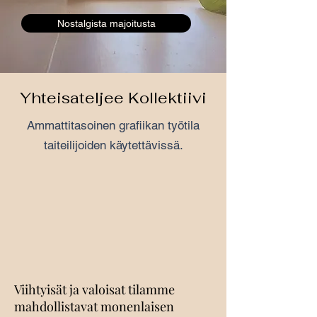
Nostalgista majoitusta
Yhteisateljee Kollektiivi
Ammattitasoinen grafiikan työtila
taiteilijoiden käytettävissä.
​Viihtyisät ja valoisat tilamme
mahdollistavat monenlaisen