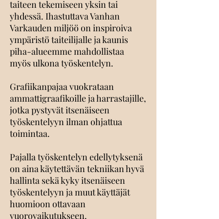
taiteen tekemiseen yksin tai
yhdessä. Ihastuttava Vanhan
Varkauden miljöö on inspiroiva
ympäristö taiteilijalle ja kaunis
piha-alueemme mahdollistaa
myös ulkona työskentelyn.
Grafiikanpajaa vuokrataan
ammattigraafikoille ja harrastajille,
jotka pystyvät itsenäiseen
työskentelyyn ilman ohjattua
toimintaa.
Pajalla työskentelyn edellytyksenä
on aina käytettävän tekniikan hyvä
hallinta sekä kyky itsenäiseen
työskentelyyn ja muut käyttäjät
huomioon ottavaan
vuorovaikutukseen.