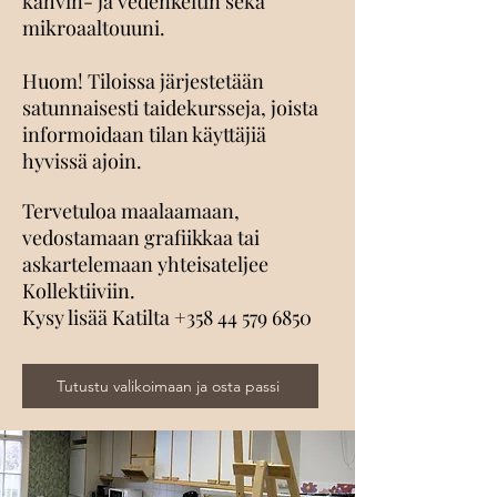
kahvin- ja vedenkeitin sekä
mikroaaltouuni.
Huom! Tiloissa järjestetään
satunnaisesti taidekursseja, joista
informoidaan tilan käyttäjiä
hyvissä ajoin.
Tervetuloa maalaamaan,
vedostamaan grafiikkaa tai
askartelemaan yhteisateljee
Kollektiiviin.​
Kysy lisää Katilta
+358 44 579 6850
Tutustu valikoimaan ja osta passi