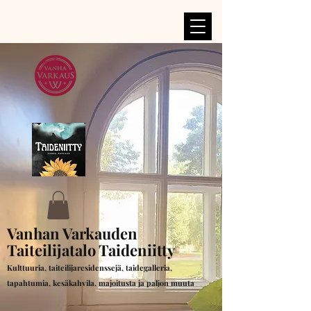
Vanhan Varkauden
Taiteilijatalo Taideniitty
Kulttuuria, taiteilijaresidenssejä, taidegalleria,
tapahtumia, kesäkahvila, majoitusta ja paljon muuta