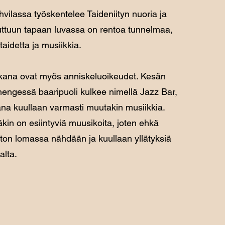
vilassa työskentelee Taideniityn nuoria ja
 tuttuun tapaan luvassa on rentoa tunnelmaa,
taidetta ja musiikkia.
kana ovat myös anniskeluoikeudet. Kesän
hengessä baaripuoli kulkee nimellä Jazz Bar,
na kuullaan varmasti muutakin musiikkia.
äkin on esiintyviä muusikoita, joten ehkä
ton lomassa nähdään ja kuullaan yllätyksiä
alta.