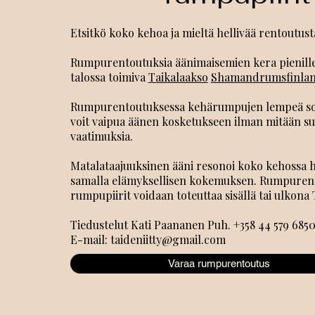
Etsitkö koko kehoa ja mieltä hellivää rentoutust
Rumpurentoutuksia äänimaisemien kera pienille 
talossa toimiva
Taikalaakso
Shamandrumsfinla
Rumpurentoutuksessa kehärumpujen lempeä soin
voit vaipua äänen kosketukseen ilman mitään suo
vaatimuksia.
Matalataajuuksinen ääni resonoi koko kehossa ho
samalla elämyksellisen kokemuksen. Rumpurent
rumpupiirit voidaan toteuttaa sisällä tai ulkona T
Tiedustelut Kati Paananen Puh. +358 44 579 6850
E-mail:
taideniitty@gmail.com
Varaa rumpurentoutus