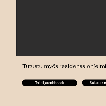
Tutustu myös residenssiohjel
Taiteilijaresidenssit
Sukututki