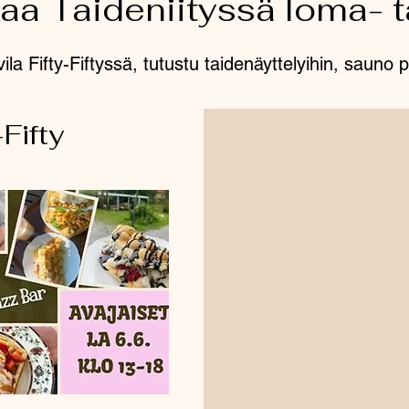
kaa Taideniityssä loma- t
vila Fifty-Fiftyssä, tutustu taidenäyttelyihin, saun
Fifty