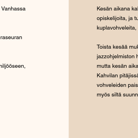
sa Vanhassa
Kesän aikana kah
opiskelijoita, ja
kuplavohveleita, 
eraseuran
Toista kesää mu
jazzohjelmiston 
iljööseen,
mutta kesän aika
Kahvilan pitäjiss
vohveleiden pais
myös siltä suunn