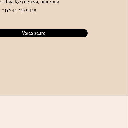
erättää kysymyksiä, niin soita
. +358 44 245 6449
Varaa sauna