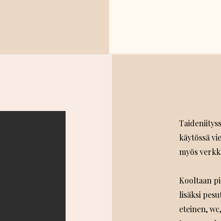
Taideniitys
käytössä vi
myös verkko
Kooltaan pi
lisäksi pesu
eteinen, wc