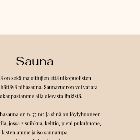
Sauna
sä on sekä majoittujien että ulkopuolisten
ehättävä pihasauna. Saunavuoron voi varata
kaupastamme alla olevasta linkistä.
hasauna on n. 75 m2 ja siinä on löylyhuoneen
tila, jossa 2 suihkua, keittiö, pieni pukuhuone,
, lasten amme ja iso saunatupa.