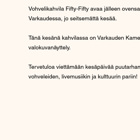
Vohvelikahvila Fifty-Fifty avaa jälleen oven
Varkaudessa, jo seitsemättä kesää.
Tänä kesänä kahvilassa on Varkauden Kam
valokuvanäyttely.
Tervetuloa viettämään kesäpäivää puutarham
vohveleiden, livemusiikin ja kulttuurin pariin!