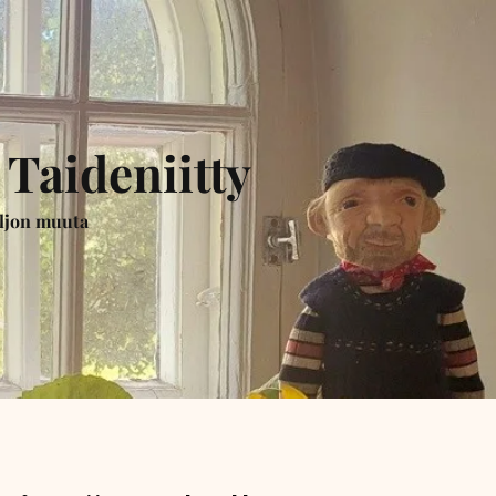
 Taideniitty
paljon muuta