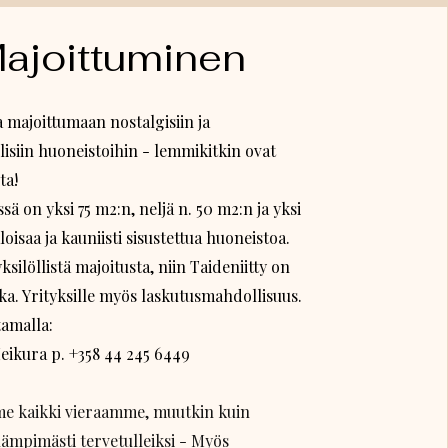
ajoittuminen
 majoittumaan nostalgisiin ja
isiin huoneistoihin - lemmikitkin ovat
ta!
ssä on yksi 75 m2:n, neljä n. 50 m2:n ja yksi
loisaa ja kauniisti sisustettua huoneistoa.
ksilöllistä majoitusta, niin Taideniitty on
ka. Yrityksille myös laskutusmahdollisuus.
tamalla:
eikura p. +358 44 245 6449
e kaikki vieraamme, muutkin kuin
, lämpimästi tervetulleiksi - Myös