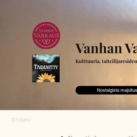
Vanhan Va
Kulttuuria, taiteilijareside
Nostalgista majoitus
ETUSIVU
TAITEILIJARESIDENSSIT
KAUPPA
NÄYTTELY