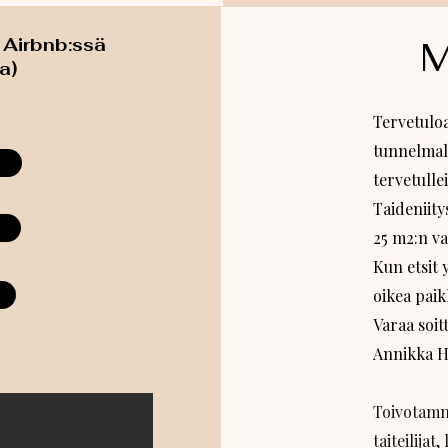
 Airbnb:ssä
M
a)
Tervetuloa
tunnelmall
tervetullei
Taideniity
25 m2:n va
Kun etsit y
oikea paik
Varaa soit
Annikka H
Toivotamm
taiteilijat