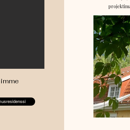
projektima
miimme
musresidenssi