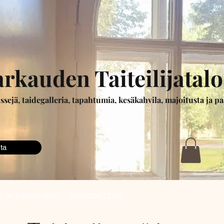
rkauden Taiteilijatalo
nssejä, taidegalleria, tapahtumia, kesäkahvila, majoitusta ja 
ta
T JA TAPAHTUMAT
KUVAGALLERIA