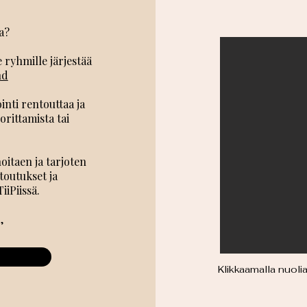
a?
ryhmille järjestää
nd
ti rentouttaa ja
rittamista tai
itaen ja tarjoten
outukset ja
iiPiissä.
,
Klikkaamalla nuolia