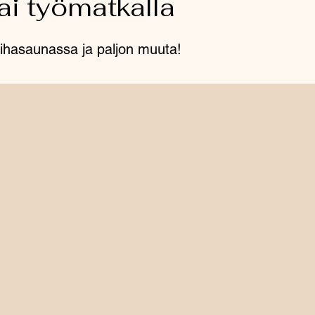
ai työmatkalla
o pihasaunassa ja paljon muuta!