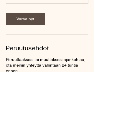
Varaa nyt
Peruutusehdot
Peruuttaaksesi tai muuttaksesi ajankohtaa,
ota meihin yhteyttä vähintään 24 tuntia
ennen.
Yhteystiedot
+358 44 579 6850
taideniitty@gmail.com
Kissakoskenkatu 6, Varkaus, Finland