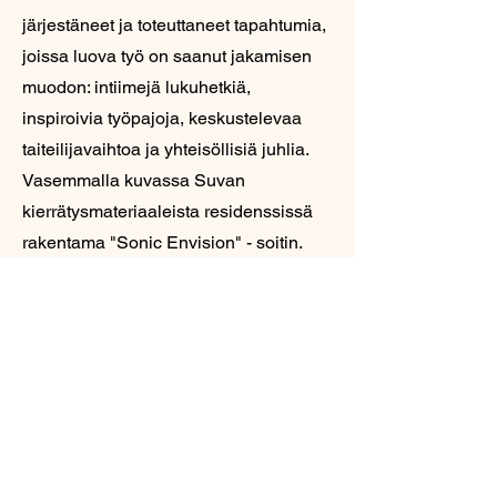
järjestäneet ja toteuttaneet tapahtumia,
joissa luova työ on saanut jakamisen
muodon: intiimejä lukuhetkiä,
inspiroivia työpajoja, keskustelevaa
taiteilijavaihtoa ja yhteisöllisiä juhlia.
Vasemmalla kuvassa Suvan
kierrätysmateriaaleista residenssissä
rakentama "Sonic Envision" - soitin.
Klikkaamalla näet kuvan isompana