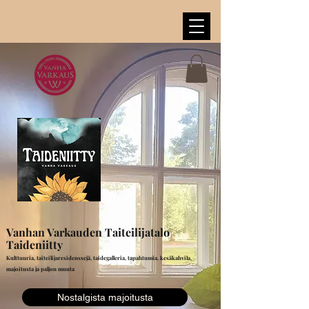
Vanhan Varkauden Taiteilijatalo
Taideniitty
Kulttuuria, taiteilijaresidenssejä, taidegalleria, tapahtumia, kesäkahvila,
majoitusta ja paljon muuta
Nostalgista majoitusta