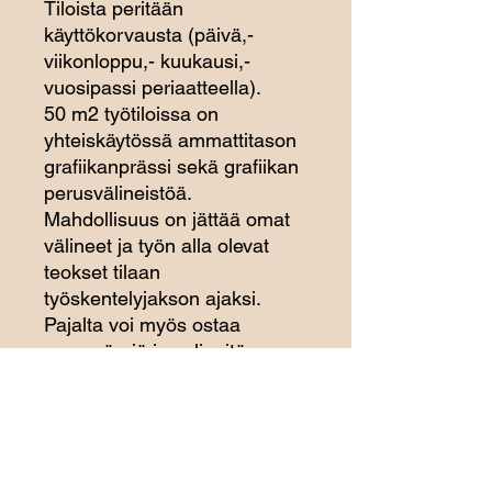
Tiloista peritään
käyttökorvausta (päivä,-
viikonloppu,- kuukausi,-
vuosipassi periaatteella).
50 m2 työtiloissa on
yhteiskäytössä ammattitason
grafiikanprässi sekä grafiikan
perusvälineistöä.
Mahdollisuus on jättää omat
välineet ja työn alla olevat
teokset tilaan
työskentelyjakson ajaksi.
Pajalta voi myös ostaa
perusvärejä ja valineitä
työskentelyyn.
Rappukäytävän seinillä on
mahdollisuus pitää omia
näyttelyitä. Näyttelyaika