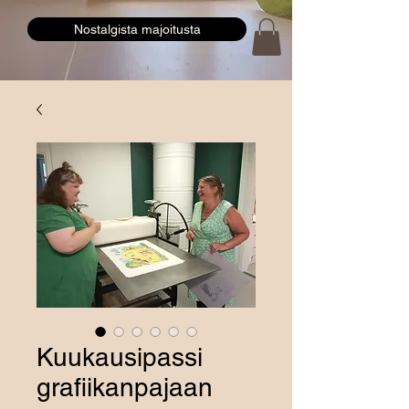
Nostalgista majoitusta
Kuukausipassi
grafiikanpajaan