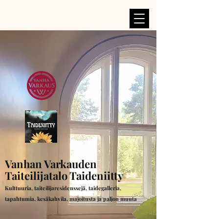
Vanhan Varkauden
Taiteilijatalo Taideniitty
Kulttuuria, taiteilijaresidenssejä, taidegalleria,
tapahtumia, kesäkahvila, majoitusta ja paljon muuta