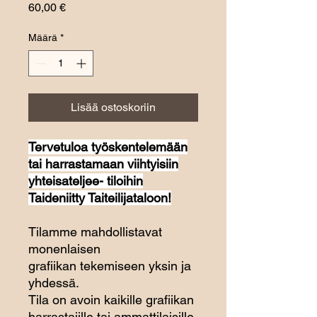
Hinta
60,00 €
Määrä
*
Lisää ostoskoriin
Tervetuloa työskentelemään
tai harrastamaan viihtyisiin
yhteisateljee- tiloihin
Taideniitty Taiteilijataloon!
Tilamme mahdollistavat
monenlaisen
grafiikan tekemiseen yksin ja
yhdessä.
Tila on avoin kaikille grafiikan
harrastajille tai ammattilaisille,