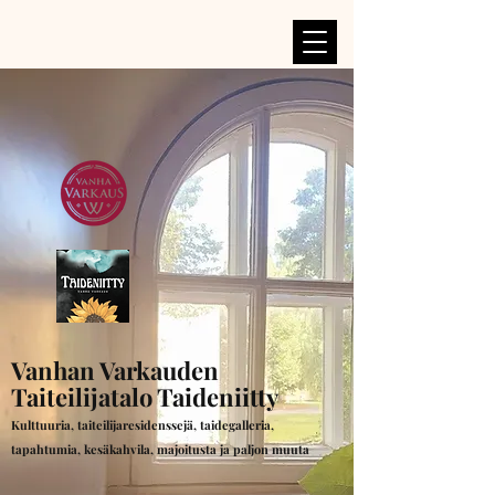
Vanhan Varkauden
Taiteilijatalo Taideniitty
Kulttuuria, taiteilijaresidenssejä, taidegalleria,
tapahtumia, kesäkahvila, majoitusta ja paljon muuta