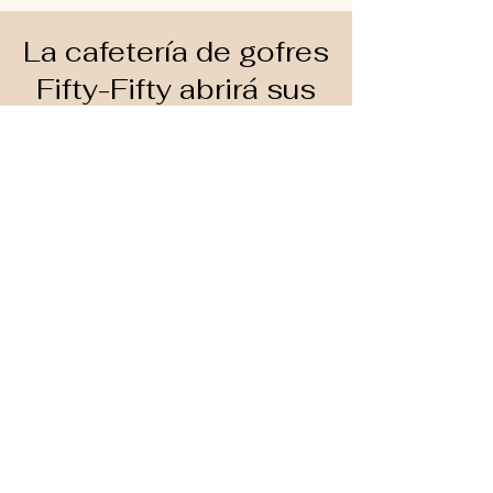
La cafetería de gofres
Fifty-Fifty abrirá sus
puertas el 6 de junio
de 2026
Más información
Eventos pasados de